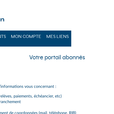
 GRAND SÉNONAIS
on
NTS
MON COMPTE
MES LIENS
Votre portail abonnés
'informations vous concernant :
elèves, paiements, échéancier, etc)
 branchement
ement de coordonnées (mail, téléphone, RIB)